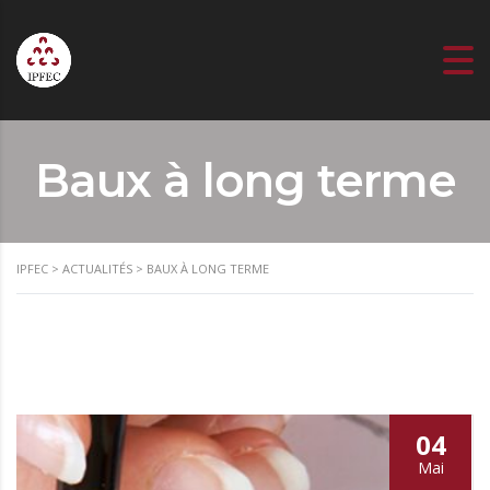
Baux à long terme
IPFEC
>
ACTUALITÉS
>
BAUX À LONG TERME
04
Mai