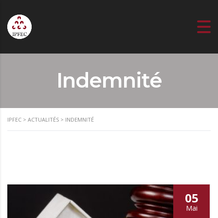
Indemnité
IPFEC
>
ACTUALITÉS
>
INDEMNITÉ
05
Mai