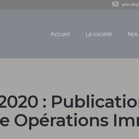
ipfec@ip
Accueil
La société
Nos 
20 : Publication
ue Opérations Im