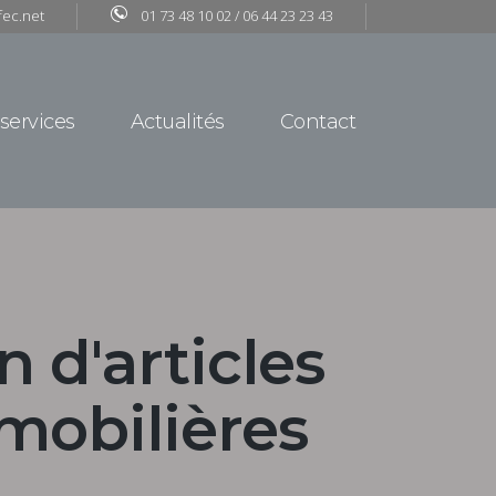
fec.net
01 73 48 10 02 / 06 44 23 23 43
services
Actualités
Contact
 d'articles
mobilières