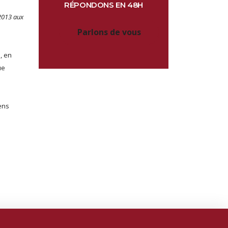
RÉPONDONS EN 48H
 2013 aux
Parlons de vous
, en
ue
iens