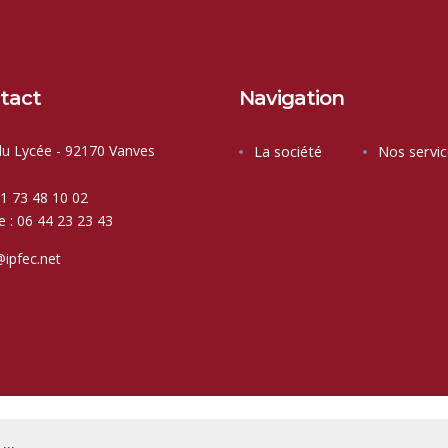
tact
Navigation
du Lycée - 92170 Vanves
La société
Nos servic
01 73 48 10 02
e : 06 44 23 23 43
@ipfec.net
right & copies.
2026
Ipfec | Création
Invictus Drone
&
Kleno
|
Mentions lég