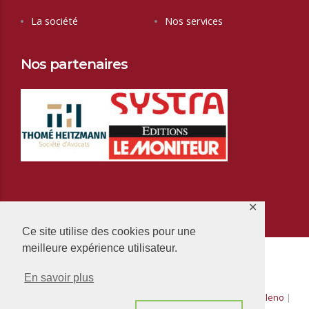
La société
Nos services
Nos partenaires
✕
Ce site utilise des cookies pour une
meilleure expérience utilisateur.
En savoir plus
Copyright & copies.
2026
Ipfec | Création
Invictus Drone
&
Kleno
|