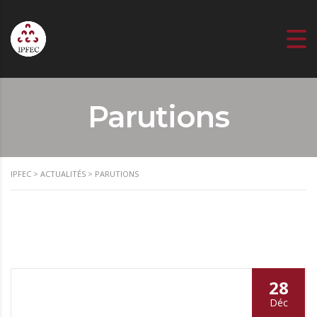
Parutions
IPFEC
>
ACTUALITÉS
>
PARUTIONS
28
Déc